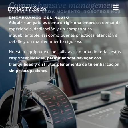
Comprehensive management
DISFRUTA DE CADA MOMENTO, NOSOTROS NOS
ENCARGAMOS DEL RESTO
Adquirir un yate es como dirigir una empresa
: demanda
experiencia, dedicación y un compromiso
inquebrantable, así como buenas prácticas, atención al
detalle y un mantenimiento riguroso.
Nuestro equipo de especialistas se ocupa de todas estas
responsabilidades,
permitiéndote navegar con
tranquilidad y disfrutar plenamente de tu embarcación
sin preocupaciones
.