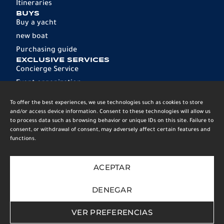
Itineraries
BUYS
Buy a yacht
new boat
Purchasing guide
EXCLUSIVE SERVICES
Concierge Service
Event organization
MANAGEMENT
Rental management
To offer the best experiences, we use technologies such as cookies to store
and/or access device information. Consent to these technologies will allow us
Purchase management
to process data such as browsing behavior or unique IDs on this site. Failure to
Sales management
consent, or withdrawal of consent, may adversely affect certain features and
functions.
MORE INFORMATION
About us
News
ACEPTAR
Contact
© 2025 ALL RIGHTS
LEGAL
PRIVACY
COOKIE
DENEGAR
RESERVED
NOTICE
POLICY
POLICY
VER PREFERENCIAS