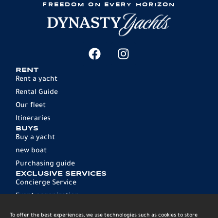
FREEDOM ON EVERY HORIZON
RENT
Rent a yacht
Rental Guide
Our fleet
Itineraries
BUYS
Buy a yacht
new boat
Purchasing guide
EXCLUSIVE SERVICES
Concierge Service
Event organization
MANAGEMENT
Rental management
To offer the best experiences, we use technologies such as cookies to store