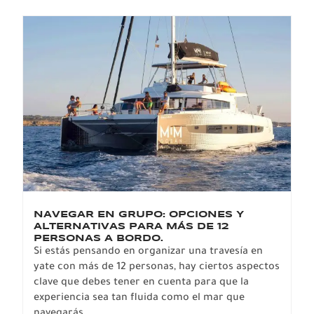
NAVEGAR EN GRUPO: OPCIONES Y
E
ALTERNATIVAS PARA MÁS DE 12
E
PERSONAS A BORDO.
E
Si estás pensando en organizar una travesía en
Es
yate con más de 12 personas, hay ciertos aspectos
de
clave que debes tener en cuenta para que la
at
experiencia sea tan fluida como el mar que
Mo